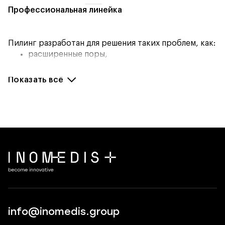
Профессиональная линейка
Пилинг разработан для решения таких проблем, как:
расширенные поры,
кожа с акне,
проблемная кожа в области спины и
Показать всё
декольте и др.
Линейка домашнего ухода
Космецевтика от Dermaceutic – это полный
комплекс средств для регулярного применения в
домашний условиях и для пред- и постпилингового
ухода в косметологическом кабинете. Толь­ко
сочетая пилинги с космецевтикой, вы получите
действительно потрясающий эффект. Продукты не
содержат парабенов и отдушек. Все кремы прошли
испытания in vivo и доказали свою эффективность.
info@inomedis.group
Наборы на 21 день