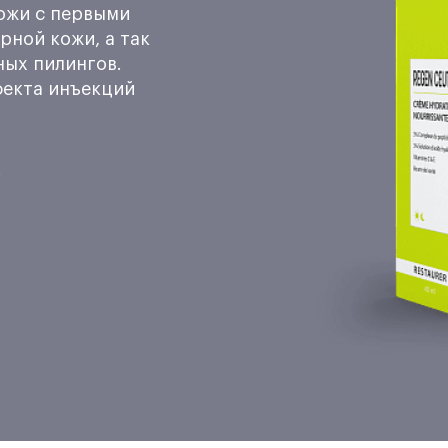
ожи с первыми
рной кожи, а так
ных пилингов.
фекта инъекций
о